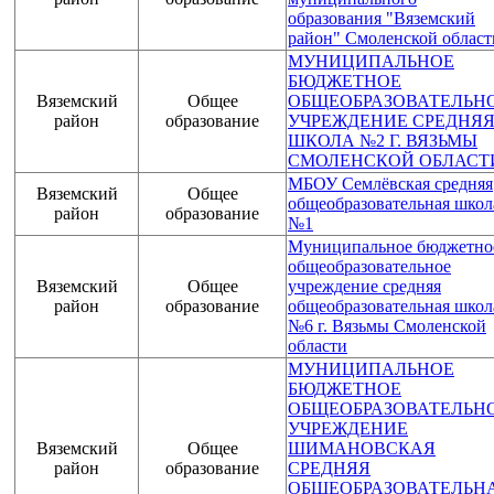
образования "Вяземский
район" Смоленской област
МУНИЦИПАЛЬНОЕ
БЮДЖЕТНОЕ
Вяземский
Общее
ОБЩЕОБРАЗОВАТЕЛЬН
район
образование
УЧРЕЖДЕНИЕ СРЕДНЯ
ШКОЛА №2 Г. ВЯЗЬМЫ
СМОЛЕНСКОЙ ОБЛАСТ
МБОУ Семлёвская средняя
Вяземский
Общее
общеобразовательная школ
район
образование
№1
Муниципальное бюджетно
общеобразовательное
Вяземский
Общее
учреждение средняя
район
образование
общеобразовательная школ
№6 г. Вязьмы Смоленской
области
МУНИЦИПАЛЬНОЕ
БЮДЖЕТНОЕ
ОБЩЕОБРАЗОВАТЕЛЬН
УЧРЕЖДЕНИЕ
Вяземский
Общее
ШИМАНОВСКАЯ
район
образование
СРЕДНЯЯ
ОБЩЕОБРАЗОВАТЕЛЬН