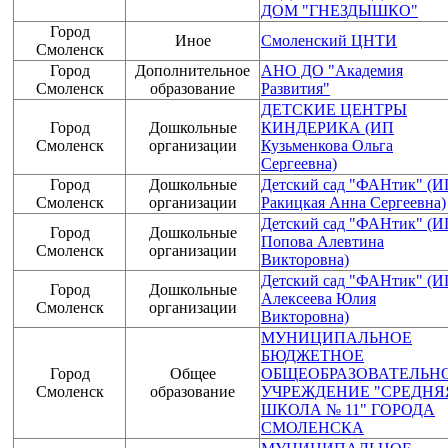
ДОМ "ГНЕЗДЫШКО"
Город
Иное
Смоленский ЦНТИ
Смоленск
Город
Дополнительное
АНО ДО "Академия
Смоленск
образование
Развития"
ДЕТСКИЕ ЦЕНТРЫ
Город
Дошкольные
КИНДЕРИКА (ИП
Смоленск
организации
Кузьменкова Ольга
Сергеевна)
Город
Дошкольные
Детский сад "ФАНтик" (И
Смоленск
организации
Ракицкая Анна Сергеевна)
Детский сад "ФАНтик" (И
Город
Дошкольные
Попова Алевтина
Смоленск
организации
Викторовна)
Детский сад "ФАНтик" (И
Город
Дошкольные
Алексеева Юлия
Смоленск
организации
Викторовна)
МУНИЦИПАЛЬНОЕ
БЮДЖЕТНОЕ
Город
Общее
ОБЩЕОБРАЗОВАТЕЛЬН
Смоленск
образование
УЧРЕЖДЕНИЕ "СРЕДНЯ
ШКОЛА № 11" ГОРОДА
СМОЛЕНСКА