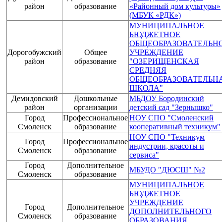
район
образование
«Районный дом культуры»
(МБУК «РДК»)
МУНИЦИПАЛЬНОЕ
БЮДЖЕТНОЕ
ОБЩЕОБРАЗОВАТЕЛЬН
Дорогобужский
Общее
УЧРЕЖДЕНИЕ
район
образование
"ОЗЕРИЩЕНСКАЯ
СРЕДНЯЯ
ОБЩЕОБРАЗОВАТЕЛЬН
ШКОЛА"
Демидовский
Дошкольные
МБДОУ Бородинский
район
организации
детский сад "Зернышко"
Город
Профессиональное
НОУ СПО "Смоленский
Смоленск
образование
кооперативный техникум"
НОУ СПО "Техникум
Город
Профессиональное
индустрии, красоты и
Смоленск
образование
сервиса"
Город
Дополнительное
МБУДО "ДЮСШ" №2
Смоленск
образование
МУНИЦИПАЛЬНОЕ
БЮДЖЕТНОЕ
УЧРЕЖДЕНИЕ
Город
Дополнительное
ДОПОЛНИТЕЛЬНОГО
Смоленск
образование
ОБРАЗОВАНИЯ